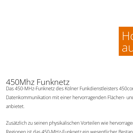
Ho
au
450Mhz Funknetz
Das 450-MHz-Funknetz des Kölner Funkdienstleisters 450conn
Datenkommunikation mit einer hervorragenden Flächen- und
anbietet.
Zusätzlich zu seinen physikalischen Vorteilen wie hervorra
Regionen ist das 450-MHz-Funknetz ein wesentlicher Bestand