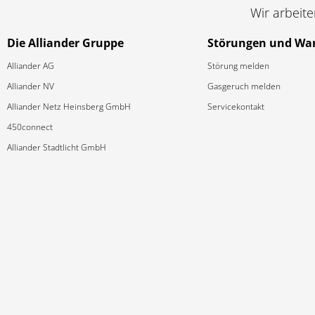
Wir arbeit
Die Alliander Gruppe
Störungen und Wa
Alliander AG
Störung melden
Alliander NV
Gasgeruch melden
Alliander Netz Heinsberg GmbH
Servicekontakt
450connect
Alliander Stadtlicht GmbH