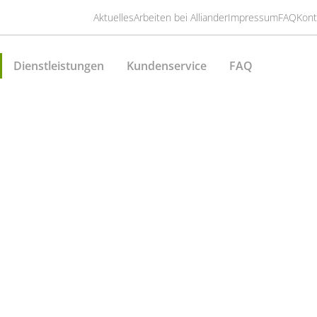
Aktuelles
Arbeiten bei Alliander
Impressum
FAQ
Kont
Dienstleistungen
Kundenservice
FAQ