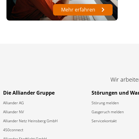
Mehr erfahren
Wir arbeit
Die Alliander Gruppe
Störungen und Wa
Alliander AG
Störung melden
Alliander NV
Gasgeruch melden
Alliander Netz Heinsberg GmbH
Servicekontakt
450connect
Alliander Stadtlicht GmbH