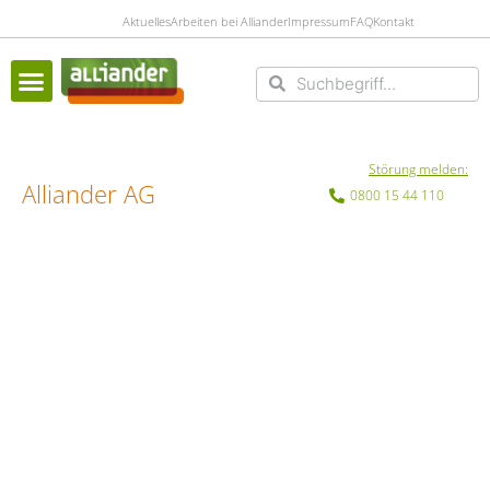
Aktuelles
Arbeiten bei Alliander
Impressum
FAQ
Kontakt
Suche
Suche
Störung melden:
Alliander AG
0800 15 44 110