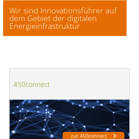
Wir sind Innovationsführer auf
dem Gebiet der digitalen
Energieinfrastruktur
450connect
zur 450connect